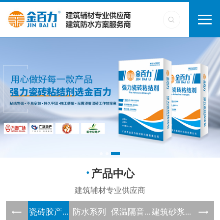
产品中心
瓷砖胶产...
防水系列
保温隔音...
建筑砂浆...
界面剂系