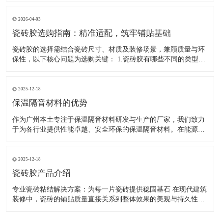
6mm，需注意的是，厚贴并非更牢固，胶层过厚易导致干燥不
均、收缩开裂，进而降低粘结强度。大尺寸瓷砖可采用“薄贴法
2026-04-03
+背胶”
瓷砖胶选购指南：精准适配，筑牢铺贴基础
瓷砖胶的选择需结合瓷砖尺寸、材质及装修场景，兼顾质量与环
保性，以下核心问题为选购关键： 1.瓷砖胶有哪些不同的类型？
瓷砖胶按粘结强度可分为C1、C2等核心等级，同时衍生出柔性、
耐水、抗滑移等专用款型，分别适配大板砖、岩板、厨卫等不同
场景，可根据具体铺贴需求选择对应类型。 2.如何根据瓷砖
2025-12-18
保温隔音材料的优势
作为广州本土专注于保温隔音材料研发与生产的厂家，我们致力
于为各行业提供性能卓越、安全环保的保温隔音材料。在能源成
本攀升与居住环境要求不断提高的今天，我们的产品依托持续的
技术革新与严谨的工艺控制，在保温隔热与吸音降噪双重领域构
建核心优势。 行业应用与核心优势 建筑节能与舒适人居 广泛应
2025-12-18
用于住
瓷砖胶产品介绍
专业瓷砖粘结解决方案：为每一片瓷砖提供稳固基石 在现代建筑
装修中，瓷砖的铺贴质量直接关系到整体效果的美观与持久性。
作为专注于建筑粘合剂领域的生产厂家，我们致力于为市场提供
高性能、高可靠性的瓷砖粘结产品。我们的核心产品之一——瓷