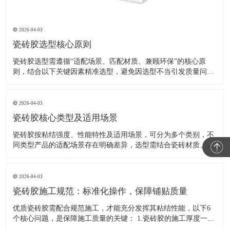
2026-04-03
瓷砖胶选型核心原则
瓷砖胶选型需遵循“适配场景、匹配材质、兼顾环保”的核心原
则，结合以下关键因素精准选型，避免因选型不当引发质量问
题： 1. 匹配瓷砖材质与尺寸：玻化砖、岩板等致密性高、重量大
的瓷砖，需选用C2级及以上增强型瓷砖胶；仿古砖、马赛克等特
殊材质，优先选用柔性瓷砖胶；小规格普通瓷砖可选用C1级基础
2026-04-03
型产品
瓷砖胶核心类型及适用场景
瓷砖胶按粘结强度、性能特性及适用场景，可分为多个类别，不
同类型产品的适配场景存在明确差异，选型需结合瓷砖材质、尺
寸及装修环境综合判断，具体分类及适用范围如下： （一）按粘
结强度分类 1. 基础型（C1级）：常温拉伸粘结强度≥0.5MPa，适
用于小规格普通瓷砖（边长≤600mm）铺贴，如客厅、
2026-04-03
瓷砖胶施工规范：标准化操作，保障铺贴质量
优质瓷砖胶需配合规范施工，才能充分发挥其粘结性能，以下6
个核心问题，是保障施工质量的关键： 1.瓷砖胶的施工厚度一般
是多少，厚度对粘结强度有影响吗？ 砖胶常规施工厚度为3-