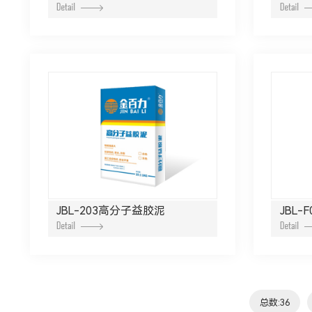
JBL-203高分子益胶泥
JBL
总数:36