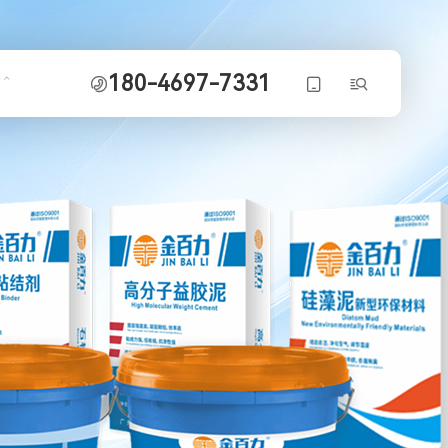
180-4697-7331
力


