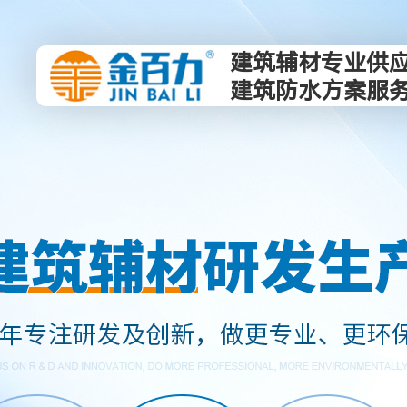
建筑辅材专业供
建筑防水方案服
产品中心
走进金百力
新闻资讯
为您提供瓷砖胶产品系列,防水系列,保温隔音材料系列,建
广州市金百力新材料科技有限公司拥有专业的研发技术
关注我们，你可以及时了解公司以及公司产品的相关动态
试、引进了十几套现代化的生产设备并培训了一大批技术
流运输队伍...
瓷砖胶产品系列
防水系列
公司动态
行业资讯
公司简介
企业形象