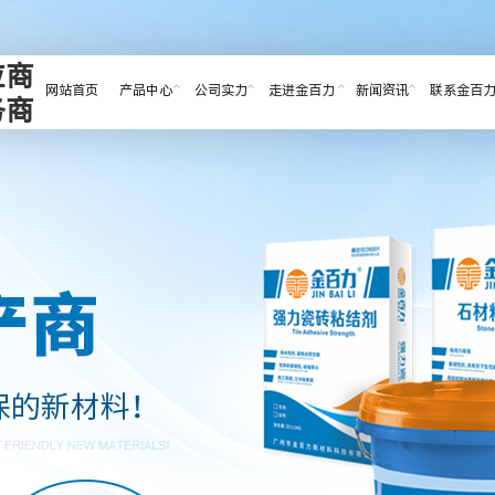
应商
网站首页
产品中心
公司实力
走进金百力
新闻资讯
联系金百
务商
筑砂浆系列等高质量产品。
团队并配套了现代化的实验室、专业研发、专业测
人才构成了强大的生产能力，同时组建了庞大的物
保温隔音材料系
建筑砂浆系列
常见问题
列
荣誉资质
成功案例