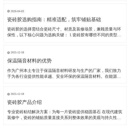
6mm，需注意的是，厚贴并非更牢固，胶层过厚易导致干燥不
均、收缩开裂，进而降低粘结强度。大尺寸瓷砖可采用“薄贴法
2026-04-03
+背胶”
瓷砖胶选购指南：精准适配，筑牢铺贴基础
瓷砖胶的选择需结合瓷砖尺寸、材质及装修场景，兼顾质量与环
保性，以下核心问题为选购关键： 1.瓷砖胶有哪些不同的类型？
瓷砖胶按粘结强度可分为C1、C2等核心等级，同时衍生出柔性、
耐水、抗滑移等专用款型，分别适配大板砖、岩板、厨卫等不同
场景，可根据具体铺贴需求选择对应类型。 2.如何根据瓷砖
2025-12-18
保温隔音材料的优势
作为广州本土专注于保温隔音材料研发与生产的厂家，我们致力
于为各行业提供性能卓越、安全环保的保温隔音材料。在能源成
本攀升与居住环境要求不断提高的今天，我们的产品依托持续的
技术革新与严谨的工艺控制，在保温隔热与吸音降噪双重领域构
建核心优势。 行业应用与核心优势 建筑节能与舒适人居 广泛应
2025-12-18
用于住
瓷砖胶产品介绍
专业瓷砖粘结解决方案：为每一片瓷砖提供稳固基石 在现代建筑
装修中，瓷砖的铺贴质量直接关系到整体效果的美观与持久性。
作为专注于建筑粘合剂领域的生产厂家，我们致力于为市场提供
高性能、高可靠性的瓷砖粘结产品。我们的核心产品之一——瓷