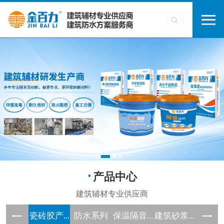
产品中心
瓷砖胶产...
防水系列
保温隔音...
建筑砂浆...
界面剂系