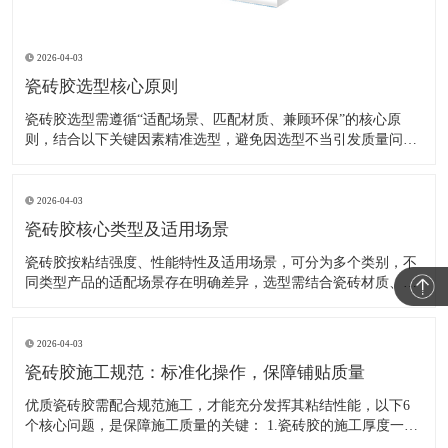
2026-04-03
瓷砖胶选型核心原则
瓷砖胶选型需遵循“适配场景、匹配材质、兼顾环保”的核心原
则，结合以下关键因素精准选型，避免因选型不当引发质量问
题： 1. 匹配瓷砖材质与尺寸：玻化砖、岩板等致密性高、重量大
的瓷砖，需选用C2级及以上增强型瓷砖胶；仿古砖、马赛克等特
殊材质，优先选用柔性瓷砖胶；小规格普通瓷砖可选用C1级基础
2026-04-03
型产品
瓷砖胶核心类型及适用场景
瓷砖胶按粘结强度、性能特性及适用场景，可分为多个类别，不
同类型产品的适配场景存在明确差异，选型需结合瓷砖材质、尺
寸及装修环境综合判断，具体分类及适用范围如下： （一）按粘
结强度分类 1. 基础型（C1级）：常温拉伸粘结强度≥0.5MPa，适
用于小规格普通瓷砖（边长≤600mm）铺贴，如客厅、
2026-04-03
瓷砖胶施工规范：标准化操作，保障铺贴质量
优质瓷砖胶需配合规范施工，才能充分发挥其粘结性能，以下6
个核心问题，是保障施工质量的关键： 1.瓷砖胶的施工厚度一般
是多少，厚度对粘结强度有影响吗？ 砖胶常规施工厚度为3-